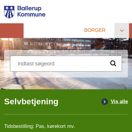
Gå
til
hovedindhold
BORGER
Primær
navigation
Selvbetjening
Vis alle
Tidsbestilling: Pas, kørekort mv.