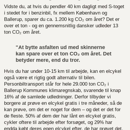
Vidste du, at hvis du pendler 40 km dagligt med S-toget
i stedet for i benzinbil, fx mellem København og
Ballerup, sparer du ca. 1.200 kg CO₂ om året? Det er
over et ton - og en gennemsnitlig dansker udleder 13
ton CO₂ om året.
"At bytte asfalten ud med skinnerne
kan spare over et ton CO₂ om året. Det
betyder mere, end du tror.
Hvis du har under 10-15 km til arbejde, kan en elcykel
også være et rigtig godt alternativ til bilen.
Personbiltransport står for hele 29.000 ton CO₂ i
Ballerup Kommunes klimaregnskab, svarende til knap
16% af de samlede udledninger. Derfor tilbyder vi
borgere at prøve en elcykel gratis i tre måneder, så de
kan prøve, om det er noget for dem – og det er det for
de fleste. 50% af dem der har lånt en elcykel gratis,
cykler oftere til arbejde efter forsøget, og 29% har
endda købt deres egen elcykel efter, de har prøvet det.