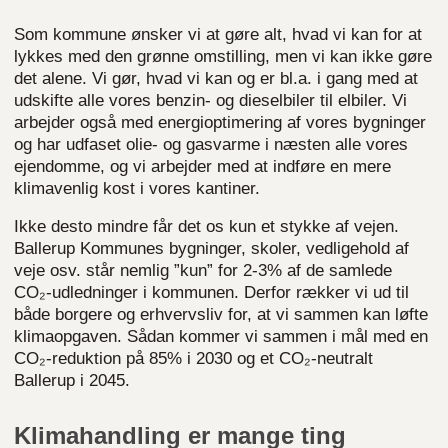
Som kommune ønsker vi at gøre alt, hvad vi kan for at
lykkes med den grønne omstilling
, men vi kan ikke gøre
det alene.
Vi gør, hvad vi kan og er bl.a. i gang med at
udskifte alle vores benzin- og dieselbiler til elbiler. Vi
arbejder også med energioptimering af vores bygninger
og har udfaset olie- og gasvarme i næsten alle vores
ejendomme, og vi arbejder med at indføre en mere
klimavenlig kost i vores kantiner.
Ikke desto mindre får det os kun et stykke af vejen.
Ballerup Kommunes bygninger, skoler, vedligehold af
veje osv. står nemlig ”kun” for 2-3% af de samlede
CO₂-udledninger i kommunen. Derfor rækker vi ud til
både borgere og erhvervsliv for, at vi sammen kan løfte
klimaopgaven. Sådan kommer vi sammen i mål med en
CO₂-reduktion på 85% i 2030 og et CO₂-neutralt
Ballerup i 2045.
Klimahandling er mange ting