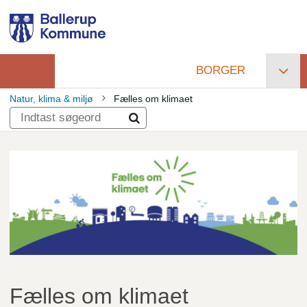
Gå
til
hovedindhold
BORGER
Primær
Natur, klima & miljø
Fælles om klimaet
navigation
Brødkrumme
Fælles om klimaet