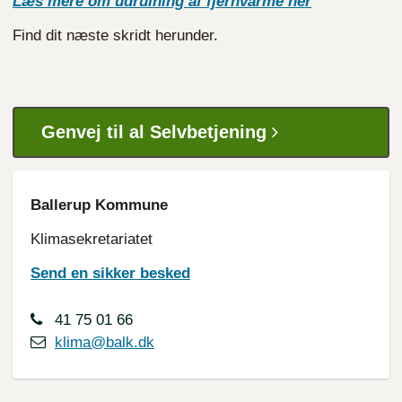
Læs mere om udrulning af fjernvarme her
Find dit næste skridt herunder.
Genvej til al Selvbetjening
Ballerup Kommune
Klimasekretariatet
Send en sikker besked
41 75 01 66
klima@balk.dk