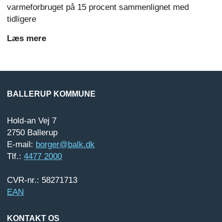
varmeforbruget på 15 procent sammenlignet med
tidligere
Læs mere
BALLERUP KOMMUNE
Hold-an Vej 7
2750 Ballerup
E-mail:
borger@balk.dk
Tlf.:
4477 2000
CVR-nr.: 58271713
EAN
KONTAKT OS