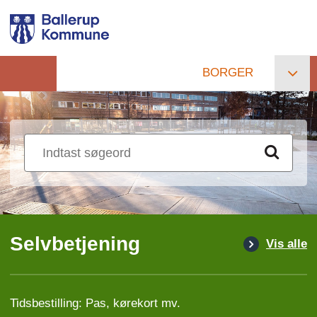
Gå
til
hovedindhold
BORGER
Primær
navigation
Selvbetjening
Vis alle
Tidsbestilling: Pas, kørekort mv.