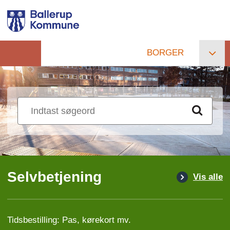
Gå
til
hovedindhold
BORGER
Primær
navigation
Selvbetjening
Vis alle
Tidsbestilling: Pas, kørekort mv.