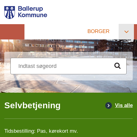
Gå
til
hovedindhold
BORGER
Primær
navigation
Selvbetjening
Vis alle
Tidsbestilling: Pas, kørekort mv.