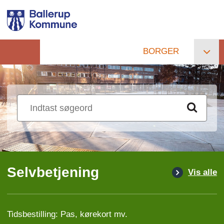
Gå
til
hovedindhold
BORGER
Primær
navigation
Selvbetjening
Vis alle
Tidsbestilling: Pas, kørekort mv.