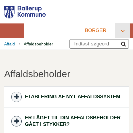
Gå
til
hovedindhold
BORGER
Primær
Affald
Affaldsbeholder
navigation
Brødkrumme
Affaldsbeholder
ETABLERING AF NYT AFFALDSSYSTEM
ER LÅGET TIL DIN AFFALDSBEHOLDER
GÅET I STYKKER?