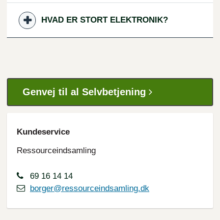
HVAD ER STORT ELEKTRONIK?
Genvej til al Selvbetjening
Kundeservice
Ressourceindsamling
69 16 14 14
borger@ressourceindsamling.dk