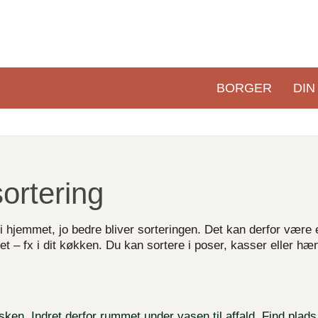
BORGER
DIN
Primær
navigation
sortering
 i hjemmet, jo bedre bliver sorteringen. Det kan derfor være
et – fx i dit køkken. Du kan sortere i poser, kasser eller hæ
en. Indret derfor rummet under vasen til affald. Find plads 