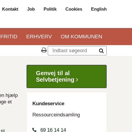
Kontakt
Job
Politik
Cookies
English
Top
navigation
 FRITID
ERHVERV
OM KOMMUNEN
Genvej til al
Selvbetjening
 en hjælp
nge et
Kundeservice
Ressourceindsamling
69 16 14 14
til