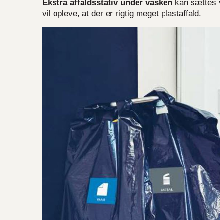
Ekstra affaldsstativ under vasken
kan sættes ve
vil opleve, at der er rigtig meget plastaffald.