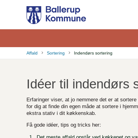
Gå
til
hovedindhold
Affald
Sortering
Indendørs sortering
Brødkrumme
Idéer til indendørs 
Erfaringer viser, at jo nemmere det er at sortere
for dig at finde din egen måde at sortere i hjemm
ekstra stativ i dit køkkenskab.
Få gode idéer, tips og tricks her:
Det meste affald opstår ved køkkenet og vask