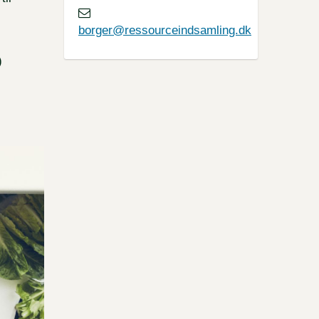
borger@ressourceindsamling.dk
)