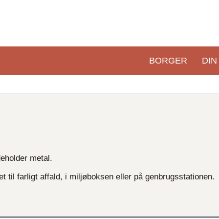
BORGER
DIN
Primær
navigation
deholder metal.
t til farligt affald, i miljøboksen eller på genbrugsstationen.