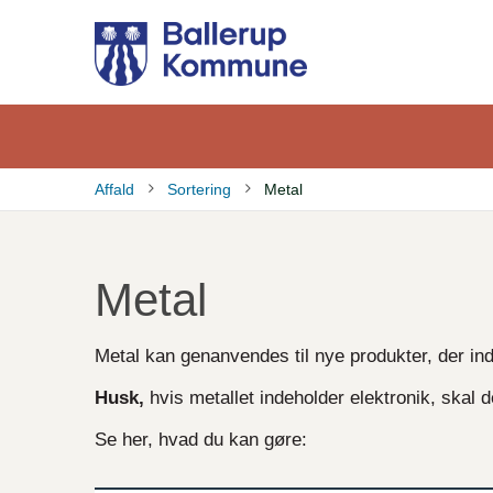
Gå
til
hovedindhold
Affald
Sortering
Metal
Brødkrumme
Metal
Metal kan genanvendes til nye produkter, der in
Husk,
hvis metallet indeholder elektronik, skal de
Se her, hvad du kan gøre: