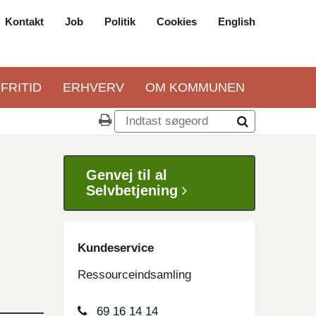
Kontakt
Job
Politik
Cookies
English
Top
navigation
 FRITID
ERHVERV
OM KOMMUNEN
Genvej til al
Selvbetjening
Kundeservice
Ressourceindsamling
69 16 14 14