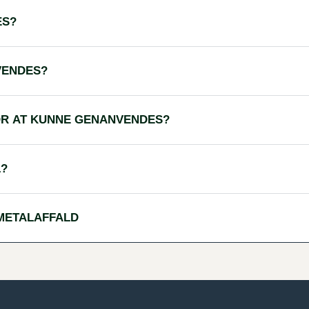
ES?
VENDES?
OR AT KUNNE GENANVENDES?
L?
 METALAFFALD