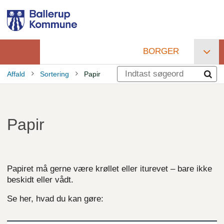
Gå
til
hovedindhold
BORGER
Primær
Affald
Sortering
Papir
navigation
Brødkrumme
Papir
Papiret må gerne være krøllet eller iturevet – bare ikke
beskidt eller vådt.
Se her, hvad du kan gøre: