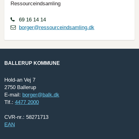
Ressourceindsamling
69 16 14 14
borger@ressourceindsamling.dk
BALLERUP KOMMUNE
Hold-an Vej 7
2750 Ballerup
E-mail:
borger@balk.dk
Tlf.:
4477 2000
CVR-nr.: 58271713
EAN