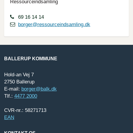
Ressourceindsamling
69 16 14 14
borger@ressourceindsamling.dk
BALLERUP KOMMUNE
Hold-an Vej 7
2750 Ballerup
E-mail:
borger@balk.dk
Tlf.:
4477 2000
CVR-nr.: 58271713
EAN