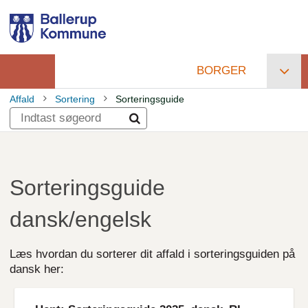
Gå
til
hovedindhold
BORGER
Primær
Affald
Sortering
Sorteringsguide
navigation
Brødkrumme
Sorteringsguide
dansk/engelsk
Læs hvordan du sorterer dit affald i sorteringsguiden på
dansk her:
File