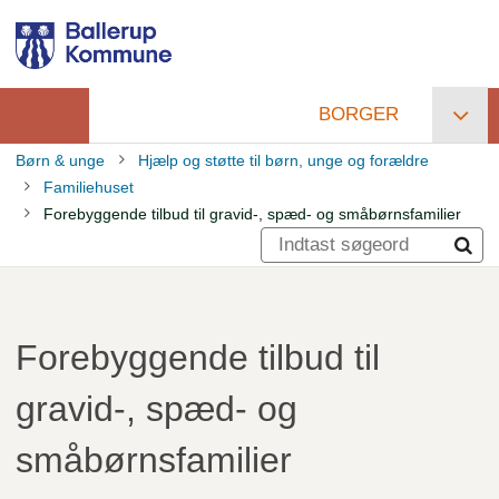
Gå
til
hovedindhold
BORGER
Primær
Børn & unge
Hjælp og støtte til børn, unge og forældre
navigation
Familiehuset
Brødkrumme
Forebyggende tilbud til gravid-, spæd- og småbørnsfamilier
Forebyggende tilbud til
gravid-, spæd- og
småbørnsfamilier