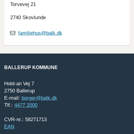
Torvevej 21
2740 Skovlunde
familiehus@balk.dk
BALLERUP KOMMUNE
Hold-an Vej 7
2750 Ballerup
E-mail:
borger@balk.dk
Tlf.:
4477 2000
CVR-nr.: 58271713
EAN