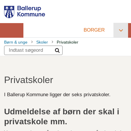
Gå
til
hovedindhold
BORGER
Primær
Børn & unge
Skoler
Privatskoler
navigation
Brødkrumme
Privatskoler
I Ballerup Kommune ligger der seks privatskoler.
Udmeldelse af børn der skal i
privatskole mm.