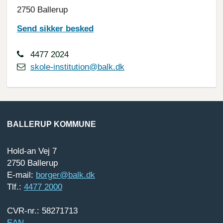
2750 Ballerup
Send sikker besked
4477 2024
skole-institution@balk.dk
BALLERUP KOMMUNE
Hold-an Vej 7
2750 Ballerup
E-mail:
borger@balk.dk
Tlf.:
4477 2000
CVR-nr.: 58271713
EAN