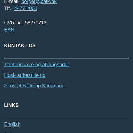
E-mail:
borger@balk.dk
Tlf.:
4477 2000
CVR-nr.: 58271713
EAN
KONTAKT OS
Telefonnumre og åbningstider
Husk at bestille tid
Skriv til Ballerup Kommune
LINKS
English