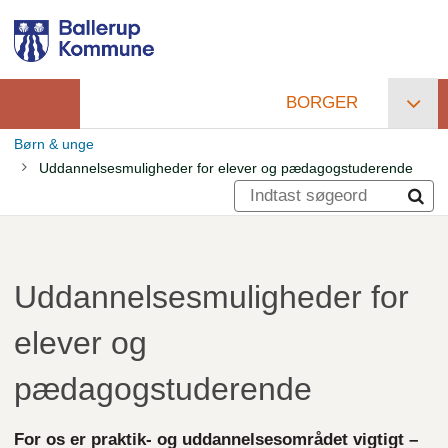
Gå
til
hovedindhold
BORGER
Primær
Børn & unge
navigation
Uddannelsesmuligheder for elever og pædagogstuderende
Brødkrumme
Uddannelsesmuligheder for
elever og
pædagogstuderende
For os er praktik- og uddannelsesområdet vigtigt –