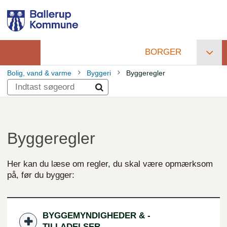
Gå
til
hovedindhold
BORGER
Primær
Bolig, vand & varme
Byggeri
Byggeregler
navigation
Brødkrumme
Byggeregler
Her kan du læse om regler, du skal være opmærksom
på, før du bygger:
BYGGEMYNDIGHEDER & -
TILLADELSER