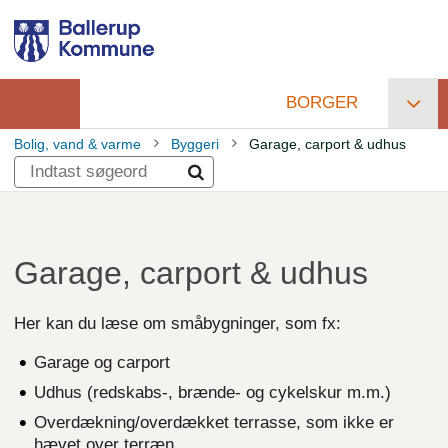
Gå
til
hovedindhold
BORGER
Primær
Bolig, vand & varme
Byggeri
Garage, carport & udhus
navigation
Brødkrumme
Garage, carport & udhus
Her kan du læse om småbygninger, som fx:
Garage og carport
Udhus (redskabs-, brænde- og cykelskur m.m.)
Overdækning/overdækket terrasse, som ikke er
hævet over terræn