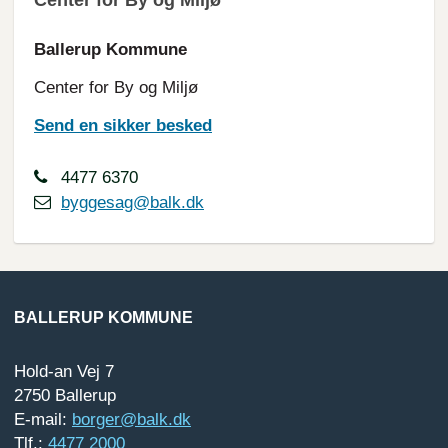
Center for By og Miljø
Ballerup Kommune
Center for By og Miljø
Send en sikker besked
4477 6370
byggesag@balk.dk
BALLERUP KOMMUNE
Hold-an Vej 7
2750 Ballerup
E-mail:
borger@balk.dk
Tlf.:
4477 2000