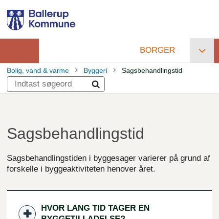
Gå
til
hovedindhold
BORGER
Primær
Bolig, vand & varme
Byggeri
Sagsbehandlingstid
navigation
Brødkrumme
Sagsbehandlingstid
Sagsbehandlingstiden i byggesager varierer på grund af
forskelle i byggeaktiviteten henover året.
HVOR LANG TID TAGER EN
BYGGETILLADELSE?