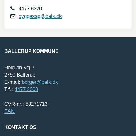
4477 6370
byggesag@balk.dk
BALLERUP KOMMUNE
Hold-an Vej 7
2750 Ballerup
E-mail:
borger@balk.dk
Tlf.:
4477 2000
CVR-nr.: 58271713
EAN
KONTAKT OS