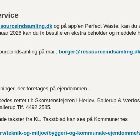
rvice
sourceindsamling.dk
og på app’en Perfect Waste, kan du 
januar 2026 kan du fx bestille en ekstra beholder og meddele h
sourceindsamling på mail:
borger@ressourceindsamling.d
jninger, der foretages på ejendommen.
bedes rettet til: Skorstensfejeren i Herlev, Ballerup & Værlø
llerup Tlf. 4492 2585.
dende takster fra KL. Takstblad kan ses på Kommunernes
erv/teknik-og-miljoe/byggeri-og-kommunale-ejendomme/sk