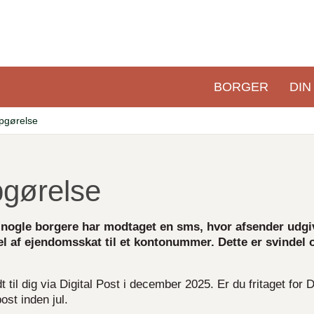
BORGER
DIN
Primær
navigation
pgørelse
gørelse
nogle borgere har modtaget en sms, hvor afsender udgi
 af ejendomsskat til et kontonummer. Dette er svindel 
il dig via Digital Post i december 2025. Er du fritaget for Di
ost inden jul.