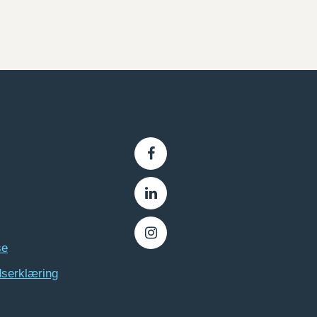
se
dserklæring