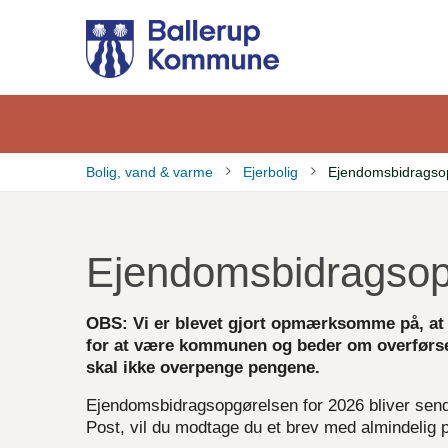
Gå
til
hovedindhold
Bolig, vand & varme
Ejerbolig
Ejendomsbidragso
Brødkrumme
Ejendomsbidragsop
OBS: Vi er blevet gjort opmærksomme på, at 
for at være kommunen og beder om overførsel
skal ikke overpenge pengene.
Ejendomsbidragsopgørelsen for 2026 bliver sendt t
Post, vil du modtage du et brev med almindelig p