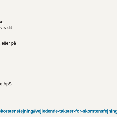
se,
vis dit
k
eller på
se ApS
orstensfejning#vejledende-takster-for-skorstensfejning