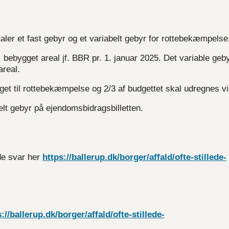
ler et fast gebyr og et variabelt gebyr for rottebekæmpelse
. bebygget areal jf. BBR pr. 1. januar 2025. Det variable geby
areal.
et til rottebekæmpelse og 2/3 af budgettet skal udregnes vi
elt gebyr på ejendomsbidragsbilletten.
de svar her
https://ballerup.dk/borger/affald/ofte-stillede-
://ballerup.dk/borger/affald/ofte-stillede-