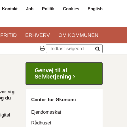
Kontakt
Job
Politik
Cookies
English
Top
navigation
 FRITID
ERHVERV
OM KOMMUNEN
Genvej til al
Selvbetjening
ver sig
og du
Center for Økonomi
Ejendomsskat
gital
Rådhuset