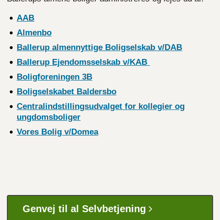
AAB
Almenbo
Ballerup almennyttige Boligselskab
v/DAB
Ballerup Ejendomsselskab
v/KAB
Boligforeningen
3B
Boligselskabet
Baldersbo
Centralindstillingsudvalget for kollegier og
ungdomsboliger
Vores Bolig
v/Domea
Genvej til al Selvbetjening