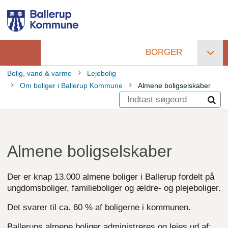
Gå
til
hovedindhold
BORGER
Primær
Bolig, vand & varme
Lejebolig
navigation
Om boliger i Ballerup Kommune
Almene boligselskaber
Brødkrumme
Almene boligselskaber
Der er knap 13.000 almene boliger i Ballerup fordelt på
ungdomsboliger, familieboliger og ældre- og plejeboliger.
Det svarer til ca. 60 % af boligerne i kommunen.
Ballerups almene boliger administreres og lejes ud af: