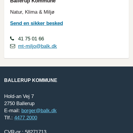
Ballerup Kommune
Natur, Klima & Miljø
Send en sikker besked
41 75 01 66
mt-miljo@balk.dk
BALLERUP KOMMUNE
Hold-an Vej 7
2750 Ballerup
E-mail:
borger@balk.dk
Tlf.:
4477 2000
CVR-nr.: 58271713