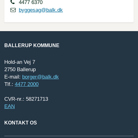
4477 6370
byggesag@balk.dk
BALLERUP KOMMUNE
Hold-an Vej 7
2750 Ballerup
E-mail:
borger@balk.dk
Tlf.:
4477 2000
CVR-nr.: 58271713
EAN
KONTAKT OS