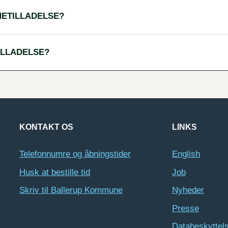
ETILLADELSE?
ILLADELSE?
KONTAKT OS
LINKS
Telefonnumre og åbningstider
English
Husk at bestille tid
Job
Skriv til Ballerup Kommune
Nyheder
Presse
Databeskyttel