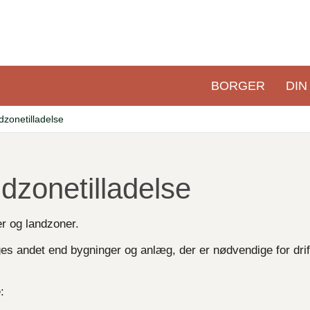
BORGER
DIN
Primær
navigation
zonetilladelse
dzonetilladelse
r og landzoner.
s andet end bygninger og anlæg, der er nødvendige for drif
: