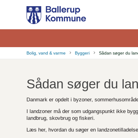
Gå
til
hovedindhold
Bolig, vand & varme
Byggeri
Sådan søger du land
Brødkrumme
Sådan søger du lan
Danmark er opdelt i byzoner, sommerhusområde
I landzoner må der som udgangspunkt ikke bygge
landbrug, skovbrug og fiskeri.
Læs her, hvordan du søger en landzonetilladelse