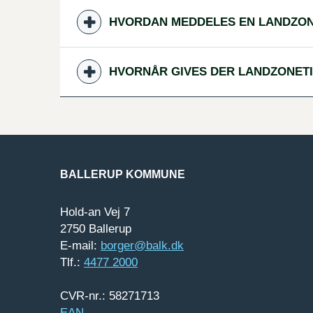
HVORDAN MEDDELES EN LANDZON
HVORNÅR GIVES DER LANDZONET
BALLERUP KOMMUNE
Hold-an Vej 7
2750 Ballerup
E-mail:
borger@balk.dk
Tlf.:
4477 2000
CVR-nr.: 58271713
EAN