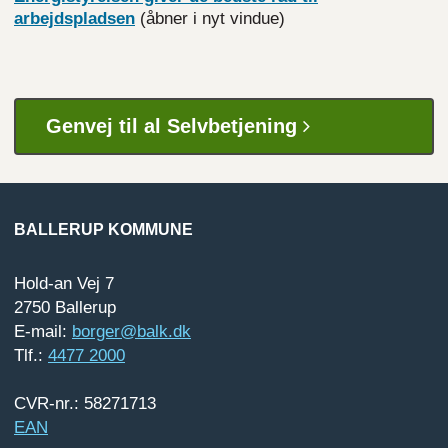
arbejdspladsen
(åbner i nyt vindue)
Genvej til al Selvbetjening
BALLERUP KOMMUNE
Hold-an Vej 7
2750 Ballerup
E-mail:
borger@balk.dk
Tlf.:
4477 2000
CVR-nr.: 58271713
EAN