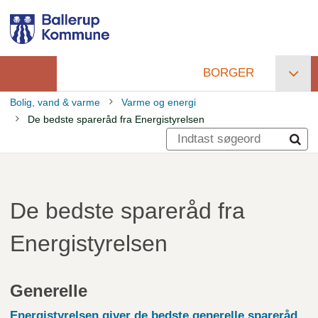
Gå
til
hovedindhold
BORGER
Primær
Bolig, vand & varme
Varme og energi
navigation
De bedste spareråd fra Energistyrelsen
Brødkrumme
De bedste spareråd fra
Energistyrelsen
Generelle
Energistyrelsen giver de bedste generelle
spareråd