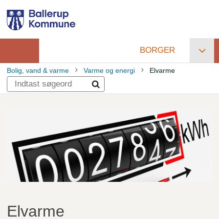
Gå
til
hovedindhold
BORGER
Primær
Bolig, vand & varme
Varme og energi
Elvarme
navigation
Brødkrumme
Elvarme