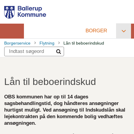
Gå
til
hovedindhold
BORGER
Primær
Borgerservice
Flytning
Lån til beboerindskud
navigation
Brødkrumme
Lån til beboerindskud
OBS kommunen har op til 14 dages
sagsbehandlingstid, dog håndteres ansøgninger
hurtigst muligt. Ved ansøgning til Indskudslån skal
lejekontrakten på den kommende bolig vedhæftes
ansøgningen.