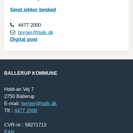
Send sikker besked
4477 2000
borger@balk.dk
Digital
post
BALLERUP KOMMUNE
Hold-an Vej 7
2750 Ballerup
E-mail:
borger@balk.dk
Tlf.:
4477 2000
CVR-nr.: 58271713
EAN