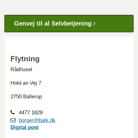
Genvej til al Selvbetjening
Flytning
Rådhuset
Hold-an Vej 7
2750 Ballerup
4477 1629
borger@balk.dk
Digital
post