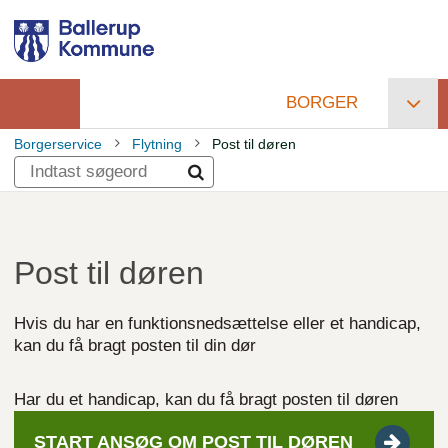
Gå
til
hovedindhold
BORGER
Primær
Borgerservice
Flytning
Post til døren
navigation
Brødkrumme
Post til døren
Hvis du har en funktionsnedsættelse eller et handicap,
kan du få bragt posten til din dør
Har du et handicap, kan du få bragt posten til døren
START ANSØG OM POST TIL
DØREN