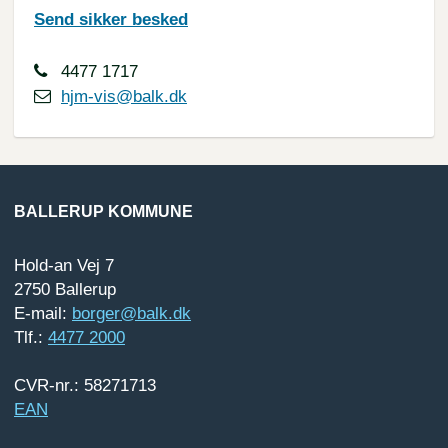
Send sikker besked
4477 1717
hjm-vis@balk.dk
BALLERUP KOMMUNE
Hold-an Vej 7
2750 Ballerup
E-mail:
borger@balk.dk
Tlf.:
4477 2000
CVR-nr.: 58271713
EAN