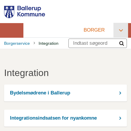
Gå
til
hovedindhold
BORGER
Primær
Borgerservice
Integration
navigation
Brødkrumme
Integration
Bydelsmødrene i Ballerup
Integrationsindsatsen for nyankomne