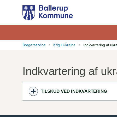
Gå
til
hovedindhold
Borgerservice
Krig i Ukraine
Indkvartering af ukr
Brødkrumme
Indkvartering af ukr
TILSKUD VED INDKVARTERING