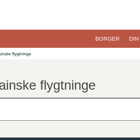
BORGER
DIN
Primær
navigation
ainske flygtninge
ainske flygtninge