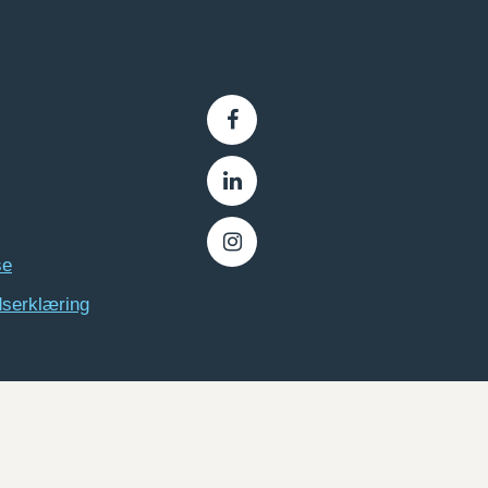
se
dserklæring