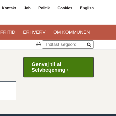
Kontakt
Job
Politik
Cookies
English
Top
navigation
 FRITID
ERHVERV
OM KOMMUNEN
Genvej til al
Selvbetjening