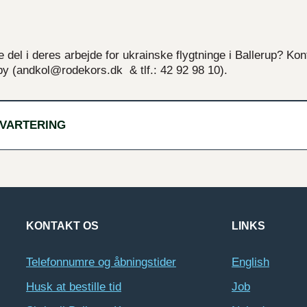
e del i deres arbejde for ukrainske flygtninge i Ballerup? Kon
dby (andkol@rodekors.dk & tlf.: 42 92 98 10).
KVARTERING
KONTAKT OS
LINKS
Telefonnumre og åbningstider
English
Husk at bestille tid
Job