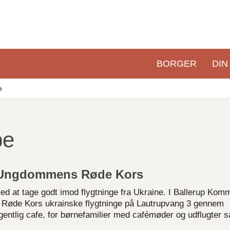
BORGER
DIN
Primær
navigation
e
pe
og Ungdommens Røde Kors
 med at tage godt imod flygtninge fra Ukraine. I Ballerup Ko
s Røde Kors ukrainske flygtninge på Lautrupvang 3 gennem
 ugentlig cafe, for børnefamilier med cafémøder og udflugter s