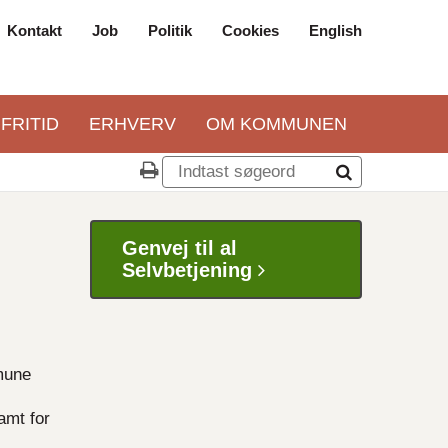
Kontakt
Job
Politik
Cookies
English
Top
navigation
 FRITID
ERHVERV
OM KOMMUNEN
Genvej til al
Selvbetjening
mmune
amt for