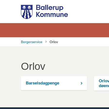
Gå
til
hovedindhold
Borgerservice
Orlov
Brødkrumme
Orlov
Orlov
Barselsdagpenge
døen