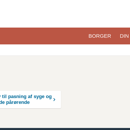
BORGER
DIN
Primær
navigation
 til pasning af syge og
de pårørende