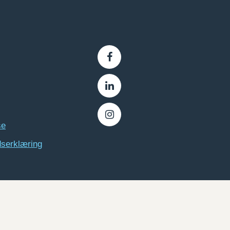
se
dserklæring