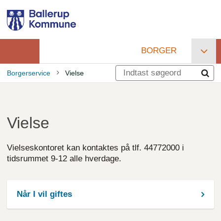
Gå
til
hovedindhold
BORGER
Primær
Borgerservice
Vielse
navigation
Brødkrumme
Vielse
Vielseskontoret kan kontaktes på tlf. 44772000 i
tidsrummet 9-12 alle hverdage.
Når I vil giftes