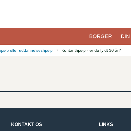
BORGER
DIN
Primær
navigation
hjælp eller uddannelseshjælp
Kontanthjælp - er du fyldt 30 år?
KONTAKT OS
LINKS