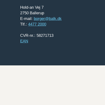
Hold-an Vej 7
2750 Ballerup
E-mail:
borger@balk.dk
Tlf.:
4477 2000
CVR-nr.: 58271713
EAN