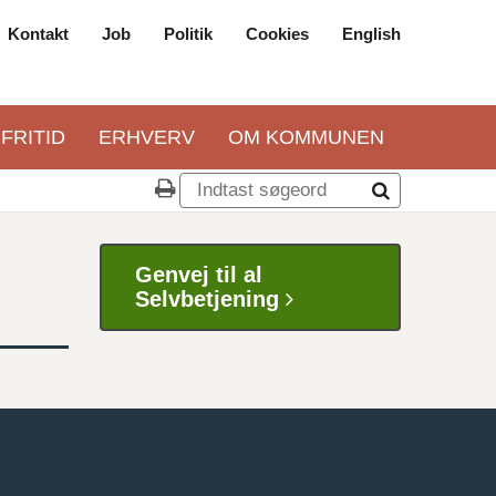
Kontakt
Job
Politik
Cookies
English
Top
navigation
 FRITID
ERHVERV
OM KOMMUNEN
Genvej til al
Selvbetjening