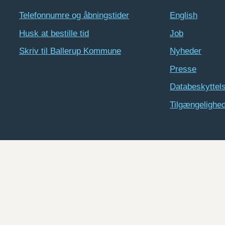
Telefonnumre og åbningstider
English
Husk at bestille tid
Job
Skriv til Ballerup Kommune
Nyheder
Presse
Databeskyttel
Tilgængelighe