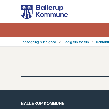
Gå
til
hovedindhold
Jobsøgning & ledighed
Ledig trin for trin
Kontant
Brødkrumme
BALLERUP KOMMUNE