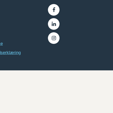
se
dserklæring