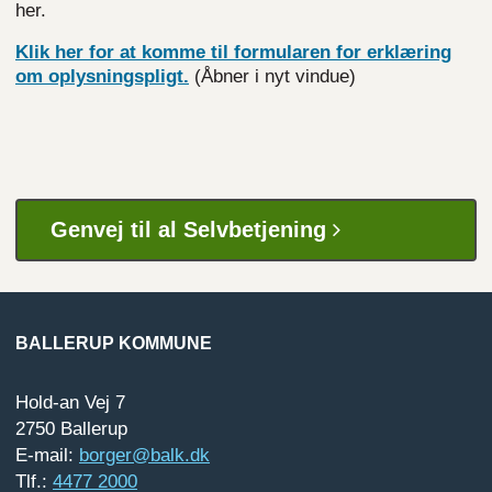
her.
Klik her for at komme til formularen for erklæring
om oplysningspligt.
(Åbner i nyt vindue)
Genvej til al Selvbetjening
BALLERUP KOMMUNE
Hold-an Vej 7
2750 Ballerup
E-mail:
borger@balk.dk
Tlf.:
4477 2000