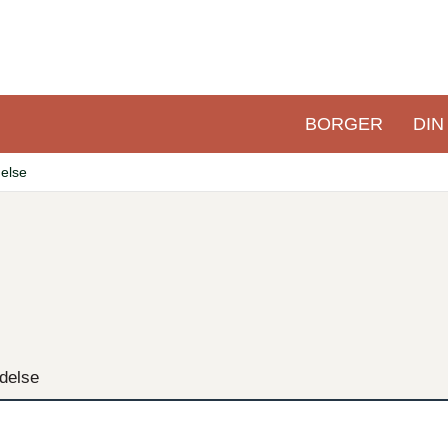
BORGER
DIN
Primær
navigation
else
ydelse