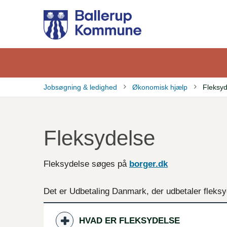
Gå
til
hovedindhold
Jobsøgning & ledighed
Økonomisk hjælp
Fleksyd
Brødkrumme
Fleksydelse
Fleksydelse søges på
borger.dk
Det er Udbetaling Danmark, der udbetaler fleks
HVAD ER FLEKSYDELSE