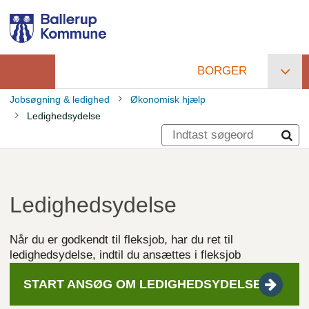
Gå
til
hovedindhold
BORGER
Primær
Jobsøgning & ledighed
Økonomisk hjælp
navigation
Ledighedsydelse
Brødkrumme
Ledighedsydelse
Når du er godkendt til fleksjob, har du ret til
ledighedsydelse, indtil du ansættes i fleksjob
START ANSØG OM
LEDIGHEDSYDELSE