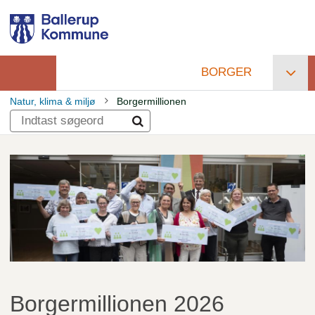
Gå
til
hovedindhold
BORGER
Primær
Natur, klima & miljø
Borgermillionen
navigation
Brødkrumme
Borgermillionen 2026