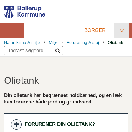
Gå
til
hovedindhold
BORGER
Primær
Natur, klima & miljø
Miljø
Forurening & støj
Olietank
navigation
Brødkrumme
Olietank
Din olietank har begrænset holdbarhed, og en læk
kan forurene både jord og grundvand
FORURENER DIN OLIETANK?