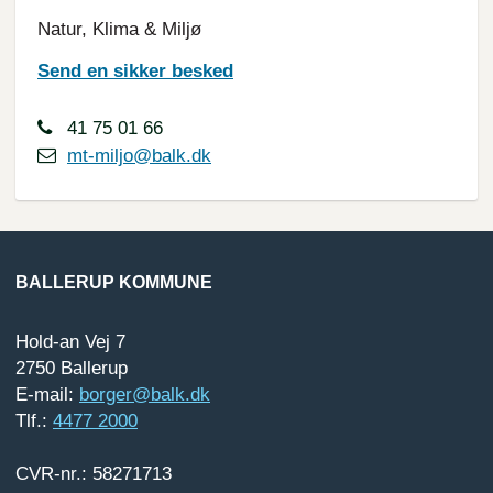
Natur, Klima & Miljø
Send en sikker besked
41 75 01 66
mt-miljo@balk.dk
BALLERUP KOMMUNE
Hold-an Vej 7
2750 Ballerup
E-mail:
borger@balk.dk
Tlf.:
4477 2000
CVR-nr.: 58271713