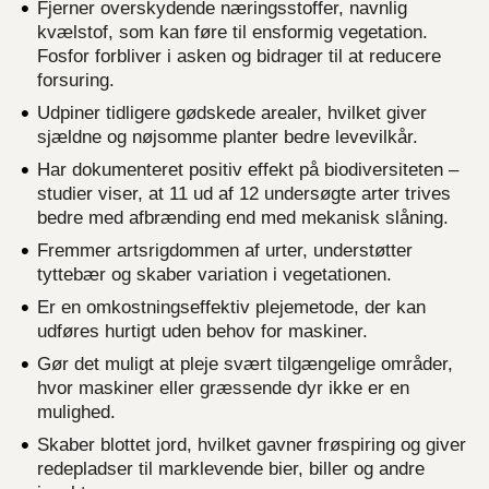
Fjerner overskydende næringsstoffer, navnlig
kvælstof, som kan føre til ensformig vegetation.
Fosfor forbliver i asken og bidrager til at reducere
forsuring.
Udpiner tidligere gødskede arealer, hvilket giver
sjældne og nøjsomme planter bedre levevilkår.
Har dokumenteret positiv effekt på biodiversiteten –
studier viser, at 11 ud af 12 undersøgte arter trives
bedre med afbrænding end med mekanisk slåning.
Fremmer artsrigdommen af urter, understøtter
tyttebær og skaber variation i vegetationen.
Er en omkostningseffektiv plejemetode, der kan
udføres hurtigt uden behov for maskiner.
Gør det muligt at pleje svært tilgængelige områder,
hvor maskiner eller græssende dyr ikke er en
mulighed.
Skaber blottet jord, hvilket gavner frøspiring og giver
redepladser til marklevende bier, biller og andre