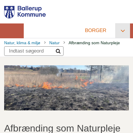
Gå
til
hovedindhold
BORGER
Primær
Natur, klima & miljø
Natur
Afbrænding som Naturpleje
navigation
Brødkrumme
Afbrænding som Naturpleje