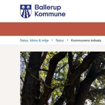
Gå
til
hovedindhold
Natur, klima & miljø
Natur
Kommunens indsats
Brødkrumme