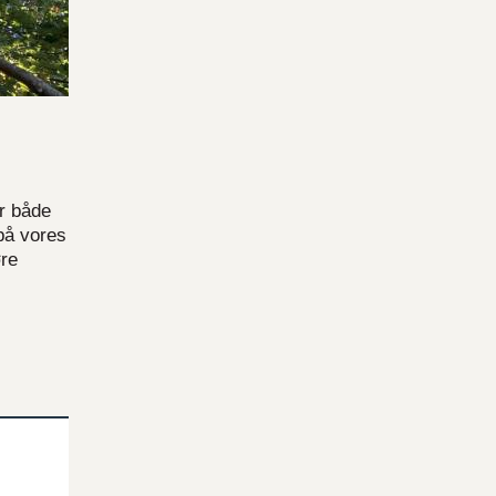
or både
 på vores
øre