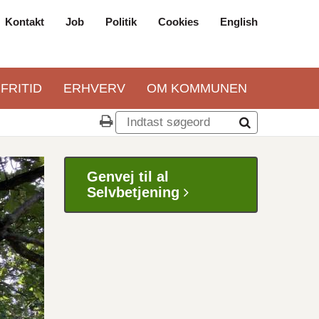
Kontakt
Job
Politik
Cookies
English
Top
navigation
 FRITID
ERHVERV
OM KOMMUNEN
Genvej til al
Selvbetjening