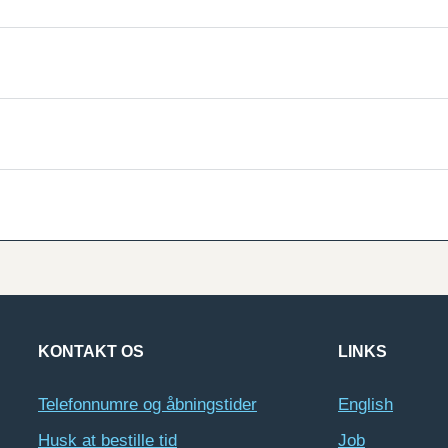
KONTAKT OS
LINKS
Telefonnumre og åbningstider
English
Husk at bestille tid
Job