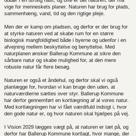
uddør i en utrolig hast, og ofte er det naturen, der må
vige for menneskets planer. Naturen har brug for plads,
sammenhæng, vand, tid og den rigtige pleje.
Men der er kamp om pladsen, og derfor er der brug for
at styrke naturen ved at skabe rum for en større
biologisk mangfoldighed både i byerne og udenfor i en
afvejning mellem beskyttelse og benyttelse. Med
naturplanen ønsker Ballerup Kommune at sikre den
sårbare natur og skabe mulighed for, at den mere
robuste natur får flere besøg.
Naturen er også et åndehul, og derfor skal vi også
planlægge for, hvordan vi kan bruge den uden, at
naturværdierne sættes over styr. Ballerup Kommune
har derfor gennemført en kortlægning af al vores natur.
Med kortlægningen har vi fået værdifuld indsigt i, hvor
den gode natur er, og hvor naturen skal hjælpes på vej.
I Vision 2029 lægges vægt på, at naturen er tæt på, og
derfor har Ballerup Kommune kortlagt, hvor mange, der