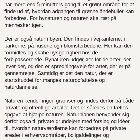
har mere end 5 minutters gang til et grønt område for at
finde ud af, hvordan adgangen til grønne åndehuller kan
forbedres. For bynaturen og naturen skal tæt på
mennesker igen.
Der er også natur i byen. Den findes i vejkanterne, i
parkerne, på husene og i blomsterbedene. Her kan den
formidles og skabe nysgerrighed hos de
forbipasserende. Bynaturen udgør øer for de arter, der
lever der, og den er spredningsveje for arter, der er på
gennemrejse. Samtidig er det den natur, der er
startskuddet for manges naturopfattelse og
naturdannelse.
Naturen kender ingen grænser og findes derfor på både
private og offentlige arealer. Det er således en fælles
opgave at hjælpe naturen. Naturplanen henvender sig
derfor også til private grundejere med forslag og idéer
til, hvordan naturværdierne kan forbedres på private
arealer i erhvervsområder, boligafdelinger og