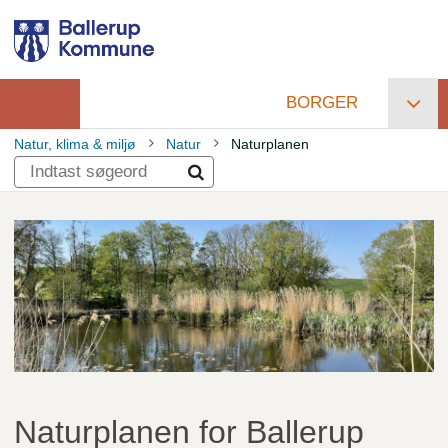
Gå
til
hovedindhold
BORGER
Primær
Natur, klima & miljø
Natur
Naturplanen
navigation
Brødkrumme
Naturplanen for Ballerup