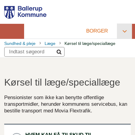
Gå
til
hovedindhold
BORGER
Primær
Sundhed & pleje
Læge
Kørsel til læge/speciallæge
navigation
Brødkrumme
Kørsel til læge/speciallæge
Pensionister som ikke kan benytte offentlige
transportmidler, herunder kommunens servicebus, kan
bestille transport med Movia Flextrafik.
HVEM KAN FÅ TILSKUD TIL