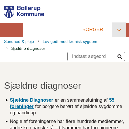
Gå
til
hovedindhold
BORGER
Primær
Sundhed & pleje
Lev godt med kronisk sygdom
navigation
Sjældne diagnoser
Brødkrumme
Sjældne diagnoser
Sjældne
Diagnoser
er en sammenslutning af
55
foreninger
for borgere berørt af sjældne sygdomme
og handicap
Nogle af foreningerne har flere hundrede medlemmer,
andre kun ganske få – tilsammen har foreningerne