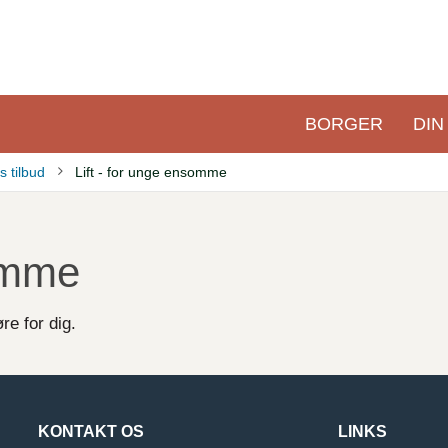
BORGER
DIN
Primær
navigation
 tilbud
Lift - for unge ensomme
somme
re for dig.
KONTAKT OS
LINKS