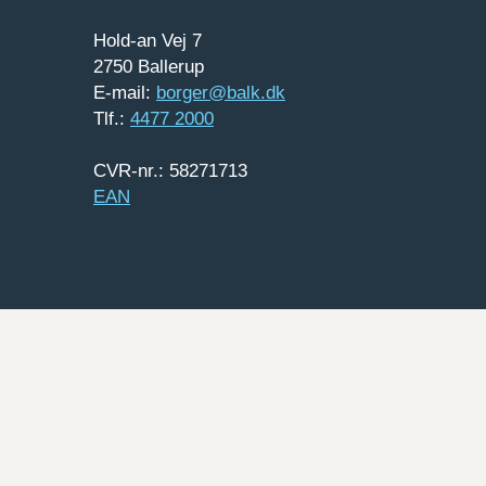
Hold-an Vej 7
2750 Ballerup
E-mail:
borger@balk.dk
Tlf.:
4477 2000
CVR-nr.: 58271713
EAN