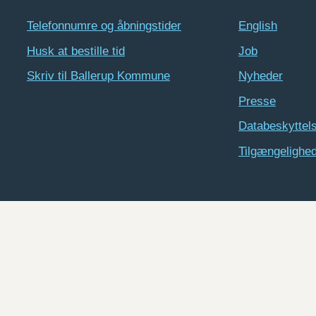
Telefonnumre og åbningstider
English
Husk at bestille tid
Job
Skriv til Ballerup Kommune
Nyheder
Presse
Databeskyttel
Tilgængelighe