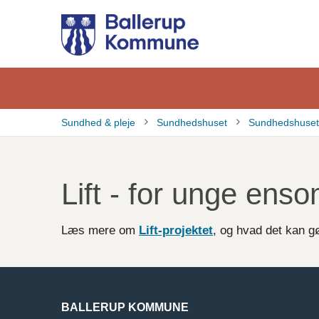
Gå
til
hovedindhold
Sundhed & pleje
Sundhedshuset
Sundhedshusets
Brødkrumme
Lift - for unge en
Læs mere om
Lift-projektet
, og hvad det kan gø
BALLERUP KOMMUNE