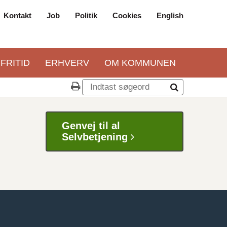
Kontakt
Job
Politik
Cookies
English
Top
navigation
 FRITID
ERHVERV
OM KOMMUNEN
Genvej til al
Selvbetjening