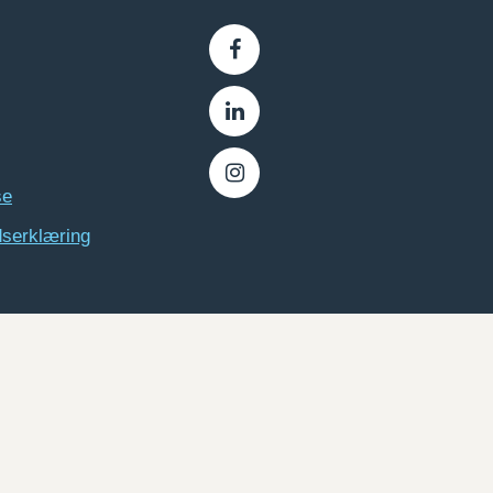
se
dserklæring