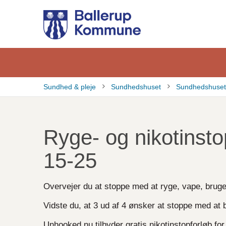
Gå
til
hovedindhold
Sundhed & pleje
Sundhedshuset
Sundhedshusets
Brødkrumme
Ryge- og nikotinst
15-25
Overvejer du at stoppe med at ryge, vape, bruge
Vidste du, at 3 ud af 4 ønsker at stoppe med at 
Unhooked.nu tilbyder gratis nikotinstopforløb fo