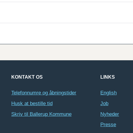
KONTAKT OS
LINKS
Telefonnumre og åbningstider
English
Husk at bestille tid
Job
Skriv til Ballerup Kommune
Nyheder
Presse