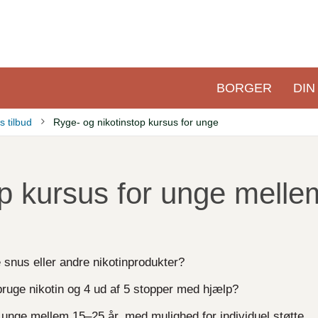
BORGER
DIN
Primær
navigation
 tilbud
Ryge- og nikotinstop kursus for unge
op kursus for unge melle
 snus eller andre nikotinprodukter?
bruge nikotin og 4 ud af 5 stopper med hjælp?
r unge mellem 15–25 år, med mulighed for individuel støtte,