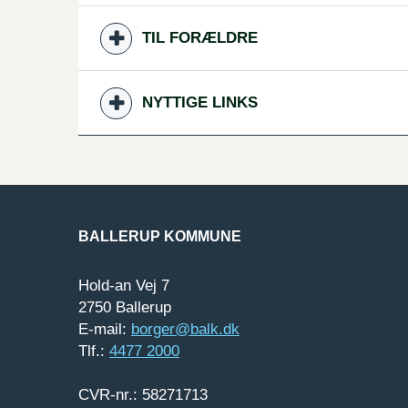
TIL FORÆLDRE
NYTTIGE LINKS
BALLERUP KOMMUNE
Hold-an Vej 7
2750 Ballerup
E-mail:
borger@balk.dk
Tlf.:
4477 2000
CVR-nr.: 58271713