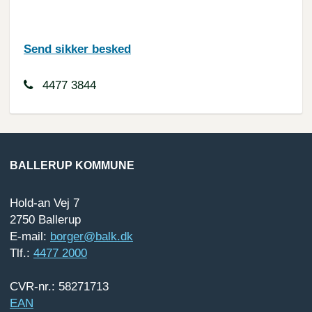
Send sikker besked
4477 3844
BALLERUP KOMMUNE
Hold-an Vej 7
2750 Ballerup
E-mail:
borger@balk.dk
Tlf.:
4477 2000
CVR-nr.: 58271713
EAN