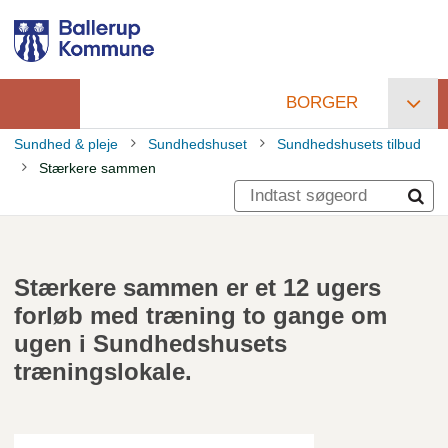
Gå
til
hovedindhold
BORGER
Primær
Sundhed & pleje
Sundhedshuset
Sundhedshusets tilbud
navigation
Stærkere sammen
Brødkrumme
Stærkere sammen er et 12 ugers
forløb med træning to gange om
ugen i Sundhedshusets
træningslokale.