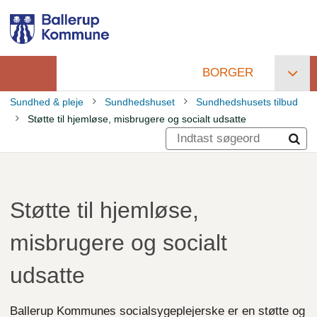
Gå
til
hovedindhold
BORGER
Primær
Sundhed & pleje
Sundhedshuset
Sundhedshusets tilbud
navigation
Støtte til hjemløse, misbrugere og socialt udsatte
Brødkrumme
Støtte til hjemløse,
misbrugere og socialt
udsatte
Ballerup Kommunes socialsygeplejerske er en støtte og