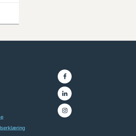
se
dserklæring