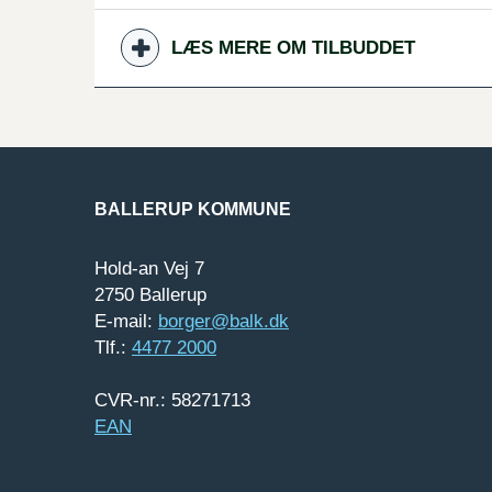
LÆS MERE OM TILBUDDET
BALLERUP KOMMUNE
Hold-an Vej 7
2750 Ballerup
E-mail:
borger@balk.dk
Tlf.:
4477 2000
CVR-nr.: 58271713
EAN