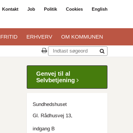
Kontakt
Job
Politik
Cookies
English
Top
navigation
 FRITID
ERHVERV
OM KOMMUNEN
Genvej til al
Selvbetjening
Sundhedshuset
Gl. Rådhusvej 13,
indgang B