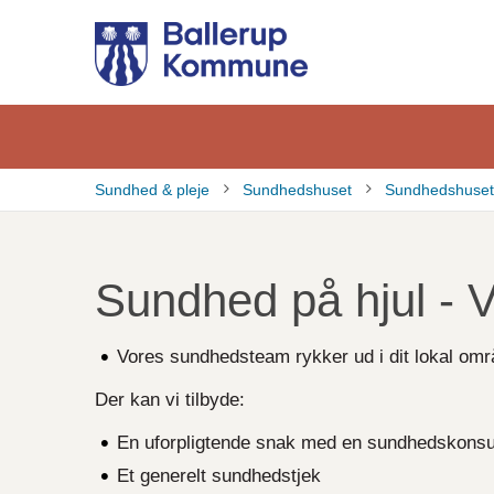
Gå
til
hovedindhold
Sundhed & pleje
Sundhedshuset
Sundhedshusets
Brødkrumme
Sundhed på hjul - 
Vores sundhedsteam rykker ud i dit lokal om
Der kan vi tilbyde:
En uforpligtende snak med en sundhedskonsul
Et generelt sundhedstjek