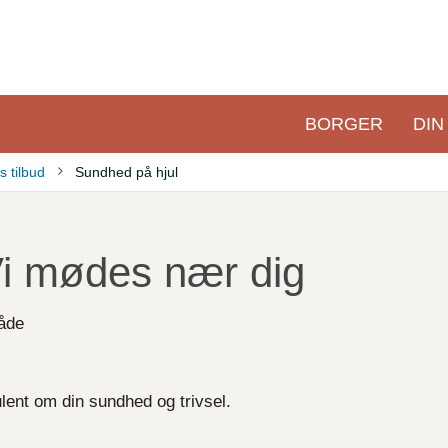
BORGER
DIN
Primær
navigation
 tilbud
Sundhed på hjul
Vi mødes nær dig
råde
ent om din sundhed og trivsel.