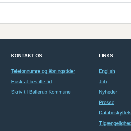
KONTAKT OS
LINKS
Telefonnumre og åbningstider
English
Husk at bestille tid
Job
Skriv til Ballerup Kommune
Nyheder
Presse
Databeskyttel
Tilgængelighe