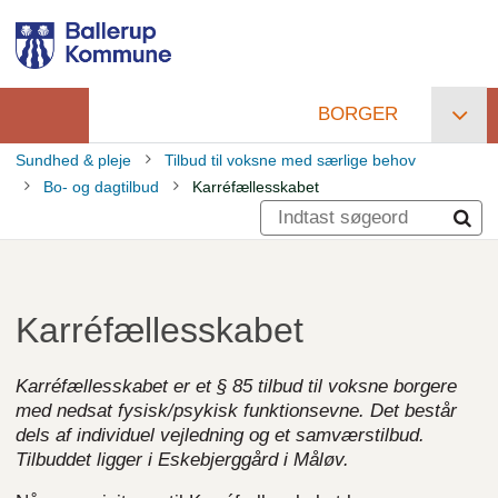
Gå
til
hovedindhold
BORGER
Primær
Sundhed & pleje
Tilbud til voksne med særlige behov
navigation
Bo- og dagtilbud
Karréfællesskabet
Brødkrumme
Karréfællesskabet
Karréfællesskabet er et § 85 tilbud til voksne borgere
med nedsat fysisk/psykisk funktionsevne. Det består
dels af individuel vejledning og et samværstilbud.
Tilbuddet ligger i Eskebjerggård i Måløv.