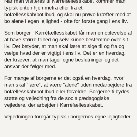
Når man visiteres til Karréfællesskabet kommer man
typisk enten hjemmefra eller fra et
bofællesskab/botilbud, og skal nu prøve kræfter med at
bo alene i egen lejlighed - ofte for første gang i ens liv.
Som borger i Karréfællesskabet får man en oplevelse af
at have større frihed og selv kunne bestemme over sit
liv. Det betyder, at man skal lære at sige til og fra og
vælge hvad der er vigtigt i ens liv. Det er en hverdag,
der kræver, at man tager egne beslutninger og det
ansvar der følger med.
For mange af borgerne er det også en hverdag, hvor
man skal ”lære”, at være ”alene” uden medarbejdere fra
bofællesskab/botilbud eller forældre. Borgerne tilbydes
støtte og vejledning fra de socialpædagogiske
vejledere, der arbejder i Karréfællesskabet.
Vejledningen foregår typisk i borgernes egne lejligheder.